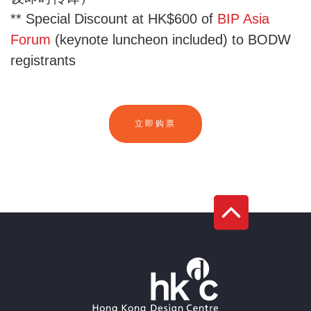
** Special Discount at HK$600 of
BIP Asia
Forum
(keynote luncheon included) to BODW
registrants
立即购票