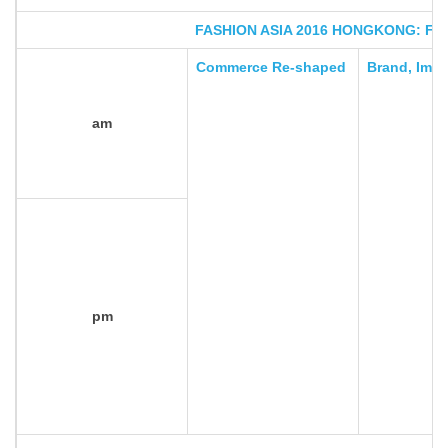
FASHION ASIA 2016 HONGKONG: Fo
Commerce Re-shaped
Brand, Ima
am
pm